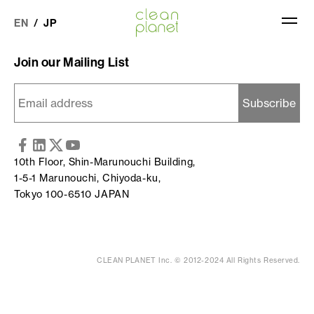
東京都の補助金採択について、Bloombergに取り上げて頂きまし
た。
EN
JP
Join our Mailing List
QHe SOLUTIONS
QHe TECHNOLOGY
10th Floor, Shin-Marunouchi Building,
1-5-1 Marunouchi, Chiyoda-ku,
COMPANY
Tokyo 100-6510 JAPAN
NEWS
CLEAN PLANET Inc. © 2012-2024 All Rights Reserved.